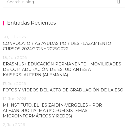
Sea
Entradas Recientes
30, Jul 2026
CONVOCATORIAS AYUDAS POR DESPLAZAMIENTO
CURSOS 2024/2025 Y 2025/2026
18, Jun 2026
ERASMUS+ EDUCACIÓN PERMANENTE – MOVILIDADES
DE CORTADURACIÓN DE ESTUDIANTES A
KAISERSLAUTERN (ALEMANIA)
17, Jun 2026
FOTOS Y VÍDEOS DEL ACTO DE GRADUACIÓN DE LA ESO
12, Jun 2026
MI INSTITUTO, EL IES ZAIDÍN-VERGELES – POR
ALEJANDRO PALMA (1º CFGM SISTEMAS
MICROINFORMÁTICOS Y REDES)
2, Jun 2026