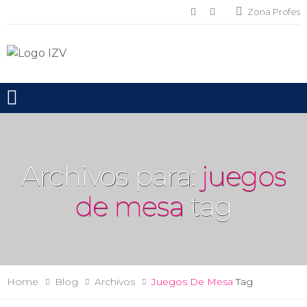
Zona Profes
Toggle mobile menu
Archivos para:
juegos
de mesa
tag
Home
Blog
Archivos
Juegos De Mesa
Tag