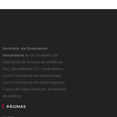
Instituto de Enseñanza
Secundaria
de la Consejería de
Educación de la Junta de Andalucía.
ESO, Bachillerato, C.F. Grado Básico,
Ciclos Formativos de Grado Medio,
Ciclos Formativos de Grado Superior,
Cursos de Especialización, Enseñanza
de Adultos.
PÁGINAS