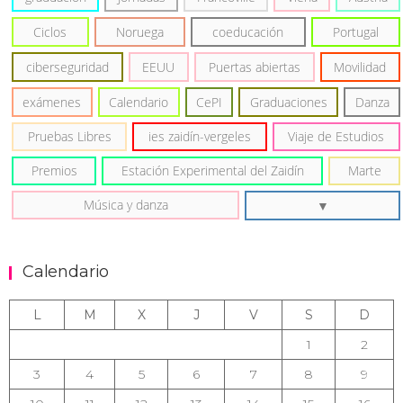
Ciclos
Noruega
coeducación
Portugal
ciberseguridad
EEUU
Puertas abiertas
Movilidad
exámenes
Calendario
CePI
Graduaciones
Danza
Pruebas Libres
ies zaidín-vergeles
Viaje de Estudios
Premios
Estación Experimental del Zaidín
Marte
Música y danza
Calendario
L
M
X
J
V
S
D
1
2
3
4
5
6
7
8
9