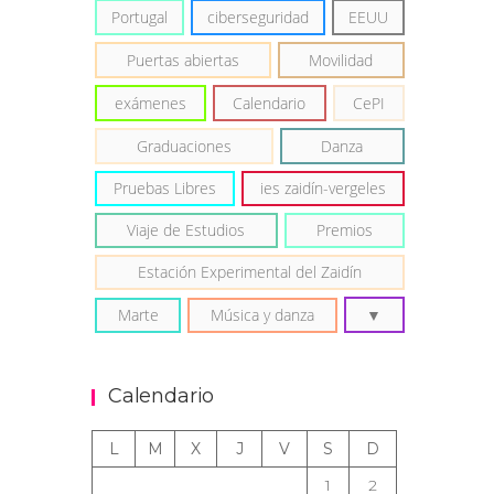
Portugal
ciberseguridad
EEUU
Puertas abiertas
Movilidad
exámenes
Calendario
CePI
Graduaciones
Danza
Pruebas Libres
ies zaidín-vergeles
Viaje de Estudios
Premios
Estación Experimental del Zaidín
Marte
Música y danza
Calendario
L
M
X
J
V
S
D
1
2