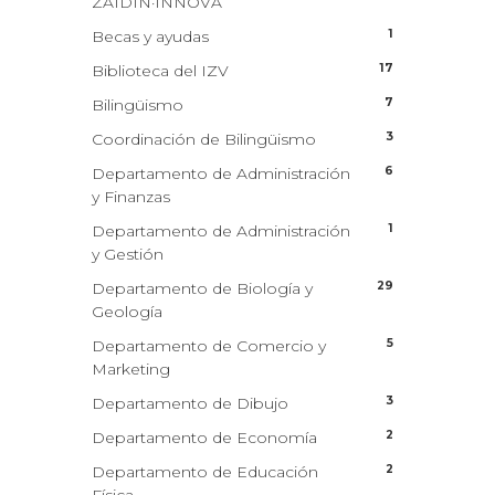
ZAIDIN·INNOVA
1
Becas y ayudas
17
Biblioteca del IZV
7
Bilingüismo
3
Coordinación de Bilingüismo
6
Departamento de Administración
y Finanzas
1
Departamento de Administración
y Gestión
29
Departamento de Biología y
Geología
5
Departamento de Comercio y
Marketing
3
Departamento de Dibujo
2
Departamento de Economía
2
Departamento de Educación