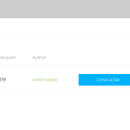
licación
Author
019
webmaster
CONSULTAR