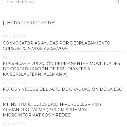
Sea
Entradas Recientes
30, Jul 2026
CONVOCATORIAS AYUDAS POR DESPLAZAMIENTO
CURSOS 2024/2025 Y 2025/2026
18, Jun 2026
ERASMUS+ EDUCACIÓN PERMANENTE – MOVILIDADES
DE CORTADURACIÓN DE ESTUDIANTES A
KAISERSLAUTERN (ALEMANIA)
17, Jun 2026
FOTOS Y VÍDEOS DEL ACTO DE GRADUACIÓN DE LA ESO
12, Jun 2026
MI INSTITUTO, EL IES ZAIDÍN-VERGELES – POR
ALEJANDRO PALMA (1º CFGM SISTEMAS
MICROINFORMÁTICOS Y REDES)
2, Jun 2026