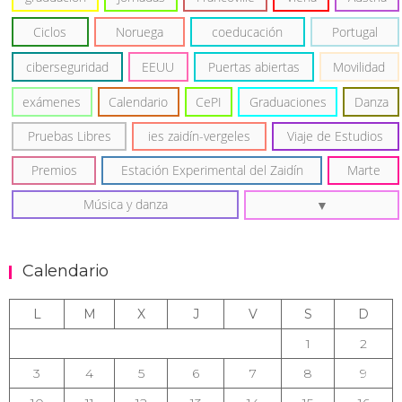
Ciclos
Noruega
coeducación
Portugal
ciberseguridad
EEUU
Puertas abiertas
Movilidad
exámenes
Calendario
CePI
Graduaciones
Danza
Pruebas Libres
ies zaidín-vergeles
Viaje de Estudios
Premios
Estación Experimental del Zaidín
Marte
Música y danza
Calendario
L
M
X
J
V
S
D
1
2
3
4
5
6
7
8
9