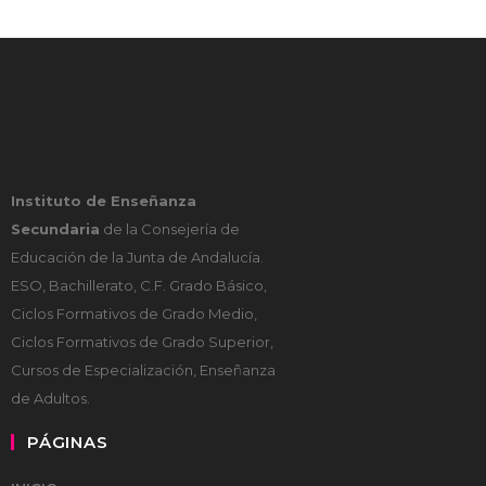
Instituto de Enseñanza
Secundaria
de la Consejería de
Educación de la Junta de Andalucía.
ESO, Bachillerato, C.F. Grado Básico,
Ciclos Formativos de Grado Medio,
Ciclos Formativos de Grado Superior,
Cursos de Especialización, Enseñanza
de Adultos.
PÁGINAS