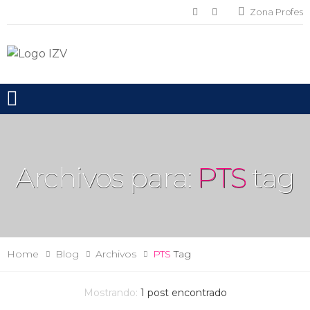
Zona Profes
Toggle mobile menu
Archivos para:
PTS
tag
Home
Blog
Archivos
PTS
Tag
Mostrando:
1
post encontrado