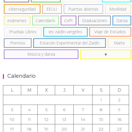
ciberseguridad
EEUU
Puertas abiertas
Movilidad
exámenes
Calendario
CePI
Graduaciones
Danza
Pruebas Libres
ies zaidín-vergeles
Viaje de Estudios
Premios
Estación Experimental del Zaidín
Marte
Música y danza
Calendario
L
M
X
J
V
S
D
1
2
3
4
5
6
7
8
9
10
11
12
13
14
15
16
17
18
19
20
21
22
23