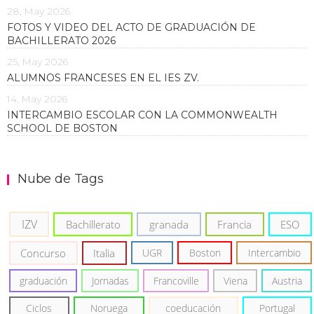
28, May 2026
FOTOS Y VIDEO DEL ACTO DE GRADUACIÓN DE
BACHILLERATO 2026
25, May 2026
ALUMNOS FRANCESES EN EL IES ZV.
14, May 2026
INTERCAMBIO ESCOLAR CON LA COMMONWEALTH
SCHOOL DE BOSTON
Nube de Tags
IZV
Bachillerato
granada
Francia
ESO
Concurso
Italia
UGR
Boston
Intercambio
graduación
Jornadas
Francoville
Viena
Austria
Ciclos
Noruega
coeducación
Portugal