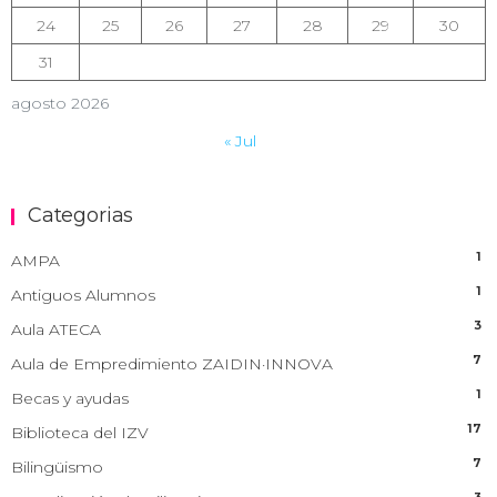
24
25
26
27
28
29
30
31
agosto 2026
« Jul
Categorias
1
AMPA
1
Antiguos Alumnos
3
Aula ATECA
7
Aula de Empredimiento ZAIDIN·INNOVA
1
Becas y ayudas
17
Biblioteca del IZV
7
Bilingüismo