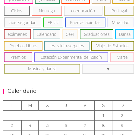
Ciclos
Noruega
coeducación
Portugal
ciberseguridad
EEUU
Puertas abiertas
Movilidad
exámenes
Calendario
CePI
Graduaciones
Danza
Pruebas Libres
ies zaidín-vergeles
Viaje de Estudios
Premios
Estación Experimental del Zaidín
Marte
Música y danza
Calendario
L
M
X
J
V
S
D
1
2
3
4
5
6
7
8
9