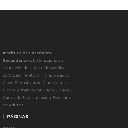
Instituto de Enseñanza
Secundaria
de la Consejería de
Educación de la Junta de Andalucía.
ESO, Bachillerato, C.F. Grado Básico,
Ciclos Formativos de Grado Medio,
Ciclos Formativos de Grado Superior,
Cursos de Especialización, Enseñanza
de Adultos.
PÁGINAS