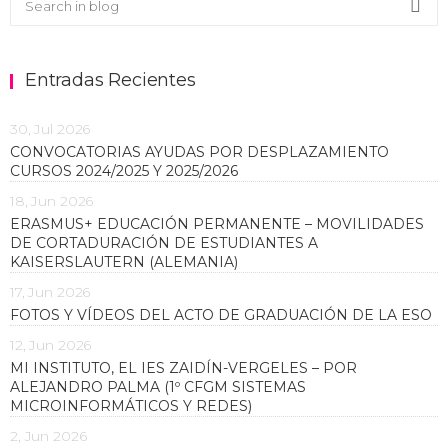
Sea
Entradas Recientes
30, Jul 2026
CONVOCATORIAS AYUDAS POR DESPLAZAMIENTO
CURSOS 2024/2025 Y 2025/2026
18, Jun 2026
ERASMUS+ EDUCACIÓN PERMANENTE – MOVILIDADES
DE CORTADURACIÓN DE ESTUDIANTES A
KAISERSLAUTERN (ALEMANIA)
17, Jun 2026
FOTOS Y VÍDEOS DEL ACTO DE GRADUACIÓN DE LA ESO
12, Jun 2026
MI INSTITUTO, EL IES ZAIDÍN-VERGELES – POR
ALEJANDRO PALMA (1º CFGM SISTEMAS
MICROINFORMÁTICOS Y REDES)
2, Jun 2026