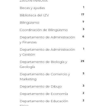
ZAIDIN·INNOVA
1
Becas y ayudas
17
Biblioteca del IZV
7
Bilingüismo
3
Coordinación de Bilingüismo
6
Departamento de Administración
y Finanzas
1
Departamento de Administración
y Gestión
29
Departamento de Biología y
Geología
5
Departamento de Comercio y
Marketing
3
Departamento de Dibujo
2
Departamento de Economía
2
Departamento de Educación