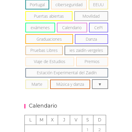
Portugal
ciberseguridad
EEUU
Puertas abiertas
Movilidad
exámenes
Calendario
CePI
Graduaciones
Danza
Pruebas Libres
ies zaidín-vergeles
Viaje de Estudios
Premios
Estación Experimental del Zaidín
Marte
Música y danza
Calendario
L
M
X
J
V
S
D
1
2