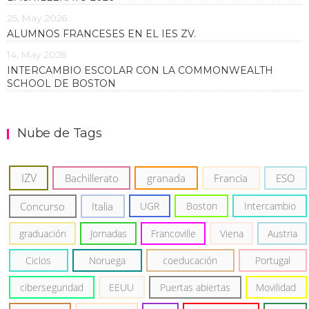
25, May 2026
ALUMNOS FRANCESES EN EL IES ZV.
14, May 2026
INTERCAMBIO ESCOLAR CON LA COMMONWEALTH
SCHOOL DE BOSTON
Nube de Tags
IZV
Bachillerato
granada
Francia
ESO
Concurso
Italia
UGR
Boston
Intercambio
graduación
Jornadas
Francoville
Viena
Austria
Ciclos
Noruega
coeducación
Portugal
ciberseguridad
EEUU
Puertas abiertas
Movilidad