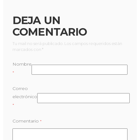
DEJA UN
COMENTARIO
Tu mail no será publicado. Los campos requeridos están
marcados con *
Nombre
*
Correo
electrónico
*
Comentario
*