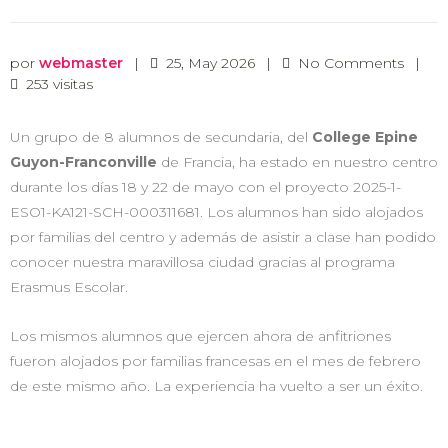
por
webmaster
|
25, May 2026
|
No Comments
|
253 visitas
Un grupo de 8 alumnos de secundaria, del
College Epine
Guyon-Franconville
de Francia, ha estado en nuestro centro
durante los días 18 y 22 de mayo con el proyecto 2025-1-
ESO1-KA121-SCH-000311681. Los alumnos han sido alojados
por familias del centro y además de asistir a clase han podido
conocer nuestra maravillosa ciudad gracias al programa
Erasmus Escolar.
Los mismos alumnos que ejercen ahora de anfitriones
fueron alojados por familias francesas en el mes de febrero
de este mismo año. La experiencia ha vuelto a ser un éxito.