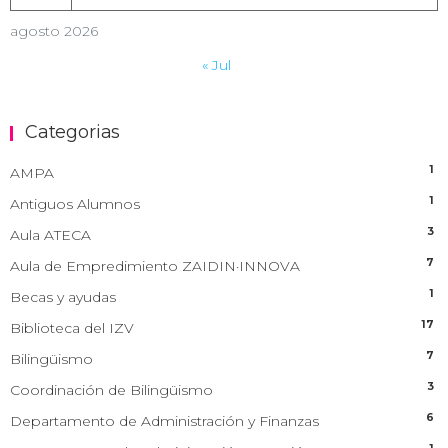
agosto 2026
« Jul
Categorias
1
AMPA
1
Antiguos Alumnos
3
Aula ATECA
7
Aula de Empredimiento ZAIDIN·INNOVA
1
Becas y ayudas
17
Biblioteca del IZV
7
Bilingüismo
3
Coordinación de Bilingüismo
6
Departamento de Administración y Finanzas