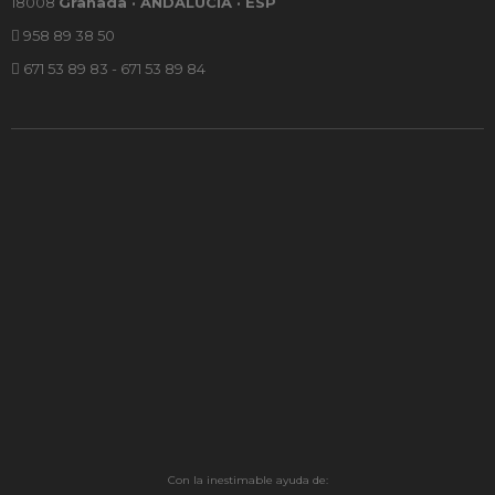
18008
Granada · ANDALUCÍA · ESP
958 89 38 50
671 53 89 83 - 671 53 89 84
Con la inestimable ayuda de: