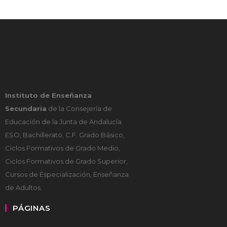
Instituto de Enseñanza
Secundaria
de la Consejería de
Educación de la Junta de Andalucía.
ESO, Bachillerato, C.F. Grado Básico,
Ciclos Formativos de Grado Medio,
Ciclos Formativos de Grado Superior,
Cursos de Especialización, Enseñanza
de Adultos.
PÁGINAS