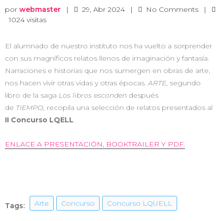
por
webmaster
|
29, Abr 2024
|
No Comments
|
1024 visitas
El alumnado de nuestro instituto nos ha vuelto a sorprender
con sus magníficos relatos llenos de imaginación y fantasía.
Narraciones e historias que nos sumergen en obras de arte,
nos hacen vivir otras vidas y otras épocas.
ARTE
, segundo
libro de la saga
Los libros esconden
después
de
TIEMPO,
recopila una selección de relatos presentados al
II Concurso LQELL
.
ENLACE A PRESENTACIÓN, BOOKTRAILER Y PDF.
Arte
Concurso
Concurso LQUELL
Tags: