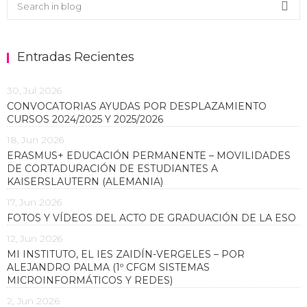
Buscar en el blog
Sea
Entradas Recientes
30, Jul 2026
CONVOCATORIAS AYUDAS POR DESPLAZAMIENTO
CURSOS 2024/2025 Y 2025/2026
18, Jun 2026
ERASMUS+ EDUCACIÓN PERMANENTE – MOVILIDADES
DE CORTADURACIÓN DE ESTUDIANTES A
KAISERSLAUTERN (ALEMANIA)
17, Jun 2026
FOTOS Y VÍDEOS DEL ACTO DE GRADUACIÓN DE LA ESO
12, Jun 2026
MI INSTITUTO, EL IES ZAIDÍN-VERGELES – POR
ALEJANDRO PALMA (1º CFGM SISTEMAS
MICROINFORMÁTICOS Y REDES)
2, Jun 2026