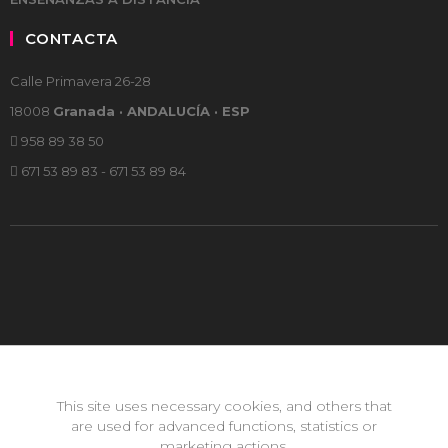
CONTACTA
Calle Primavera 26-28
18008
Granada · ANDALUCÍA · ESP
958 89 38 50
671 53 89 83 - 671 53 89 84
This site uses necessary cookies, and others that
are used for advanced functions, statistics or
marketing actions.