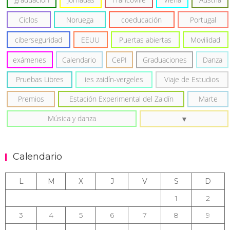
Ciclos
Noruega
coeducación
Portugal
ciberseguridad
EEUU
Puertas abiertas
Movilidad
exámenes
Calendario
CePI
Graduaciones
Danza
Pruebas Libres
ies zaidín-vergeles
Viaje de Estudios
Premios
Estación Experimental del Zaidín
Marte
Música y danza
Calendario
L
M
X
J
V
S
D
1
2
3
4
5
6
7
8
9