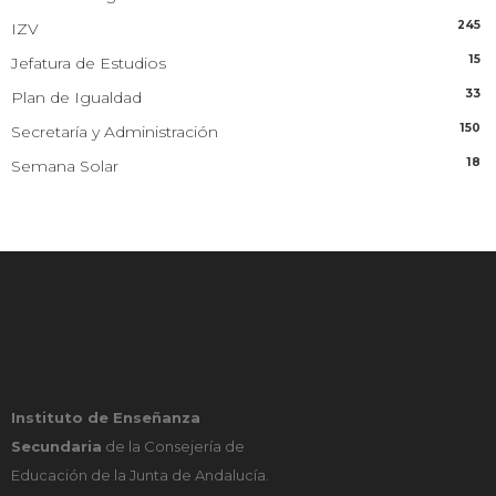
245
IZV
15
Jefatura de Estudios
33
Plan de Igualdad
150
Secretaría y Administración
18
Semana Solar
Instituto de Enseñanza
Secundaria
de la Consejería de
Educación de la Junta de Andalucía.