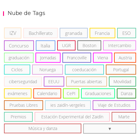
Nube de Tags
IZV
Bachillerato
granada
Francia
ESO
Concurso
Italia
UGR
Boston
Intercambio
graduación
Jornadas
Francoville
Viena
Austria
Ciclos
Noruega
coeducación
Portugal
ciberseguridad
EEUU
Puertas abiertas
Movilidad
exámenes
Calendario
CePI
Graduaciones
Danza
Pruebas Libres
ies zaidín-vergeles
Viaje de Estudios
Premios
Estación Experimental del Zaidín
Marte
Música y danza