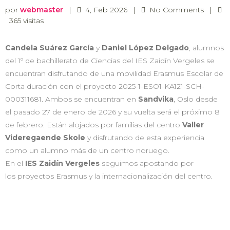
por
webmaster
|
4, Feb 2026
|
No Comments
|
365 visitas
Candela Suárez García
y
Daniel López Delgado
, alumnos
del 1º de bachillerato de Ciencias del IES Zaidín Vergeles se
encuentran disfrutando de una movilidad Erasmus Escolar de
Corta duración con el proyecto 2025-1-ESO1-KA121-SCH-
000311681. Ambos se encuentran en
Sandvika
, Oslo desde
el pasado 27 de enero de 2026 y su vuelta será el próximo 8
de febrero. Están alojados por familias del centro
Valler
Videregaende Skole
y disfrutando de esta experiencia
como un alumno más de un centro noruego.
En el
IES Zaidín Vergeles
seguimos apostando por
los proyectos Erasmus y la internacionalización del centro.