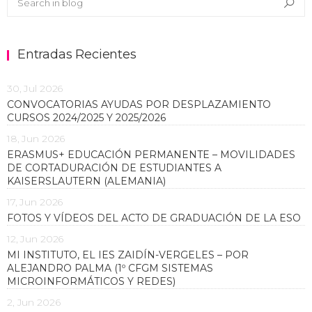
Sea
Entradas Recientes
30, Jul 2026
CONVOCATORIAS AYUDAS POR DESPLAZAMIENTO
CURSOS 2024/2025 Y 2025/2026
18, Jun 2026
ERASMUS+ EDUCACIÓN PERMANENTE – MOVILIDADES
DE CORTADURACIÓN DE ESTUDIANTES A
KAISERSLAUTERN (ALEMANIA)
17, Jun 2026
FOTOS Y VÍDEOS DEL ACTO DE GRADUACIÓN DE LA ESO
12, Jun 2026
MI INSTITUTO, EL IES ZAIDÍN-VERGELES – POR
ALEJANDRO PALMA (1º CFGM SISTEMAS
MICROINFORMÁTICOS Y REDES)
2, Jun 2026