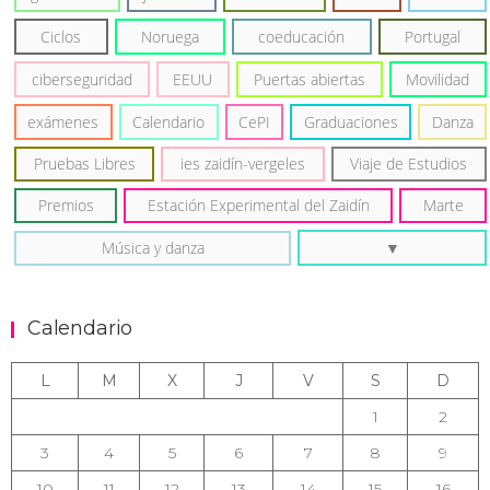
Ciclos
Noruega
coeducación
Portugal
ciberseguridad
EEUU
Puertas abiertas
Movilidad
exámenes
Calendario
CePI
Graduaciones
Danza
Pruebas Libres
ies zaidín-vergeles
Viaje de Estudios
Premios
Estación Experimental del Zaidín
Marte
Música y danza
Calendario
L
M
X
J
V
S
D
1
2
3
4
5
6
7
8
9
10
11
12
13
14
15
16