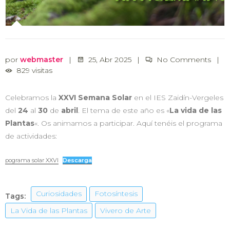
por
webmaster
|
25, Abr 2025
|
No Comments
|
829 visitas
Celebramos la
XXVI Semana Solar
en el IES Zaidín-Vergeles
del
24
al
30
de
abril
. El tema de este año es «
La vida de las
Plantas
«. Os animamos a participar. Aquí tenéis el programa
de actividades:
pograma solar XXVI
Descarga
Curiosidades
Fotosíntesis
Tags:
La Vida de las Plantas
Vivero de Arte