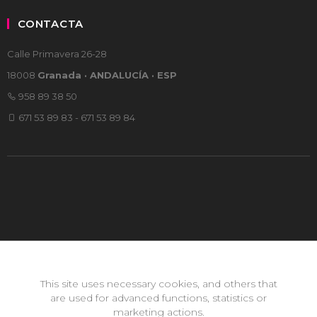
CONTACTA
Calle Primavera 26-28
18008
Granada · ANDALUCÍA · ESP
958 89 38 50
671 53 89 83 - 671 53 89 84
This site uses necessary cookies, and others that
are used for advanced functions, statistics or
marketing actions.