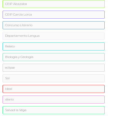
CEIP Alcazaba
CEIP García Lorca
Concurso Literario
Departamento Lengua
Relato
Biología y Geología
eclipse
Sol
Ideal
diario
Salvad la Vega