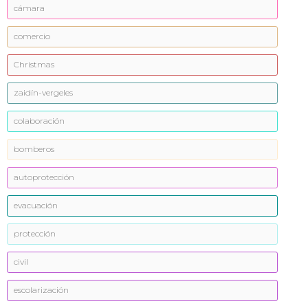
cámara
comercio
Christmas
zaidín-vergeles
colaboración
bomberos
autoprotección
evacuación
protección
civil
escolarización