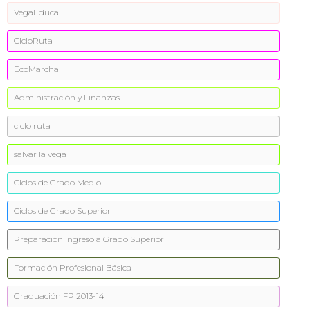
VegaEduca
CicloRuta
EcoMarcha
Administración y Finanzas
ciclo ruta
salvar la vega
Ciclos de Grado Medio
Ciclos de Grado Superior
Preparación Ingreso a Grado Superior
Formación Profesional Básica
Graduación FP 2013-14