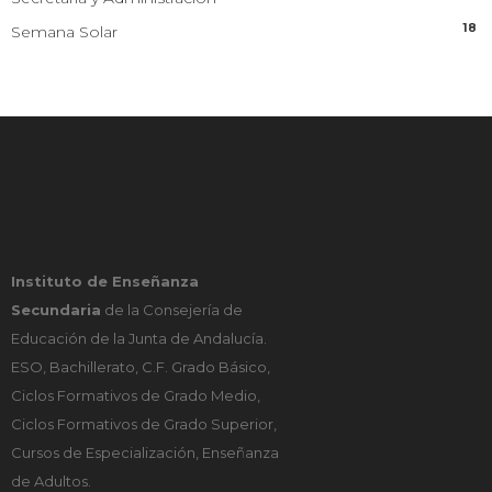
18
Semana Solar
Instituto de Enseñanza
Secundaria
de la Consejería de
Educación de la Junta de Andalucía.
ESO, Bachillerato, C.F. Grado Básico,
Ciclos Formativos de Grado Medio,
Ciclos Formativos de Grado Superior,
Cursos de Especialización, Enseñanza
de Adultos.