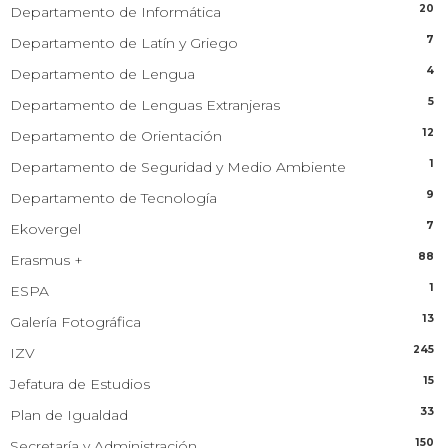
20
Departamento de Informática
7
Departamento de Latín y Griego
4
Departamento de Lengua
5
Departamento de Lenguas Extranjeras
12
Departamento de Orientación
1
Departamento de Seguridad y Medio Ambiente
9
Departamento de Tecnología
7
Ekovergel
88
Erasmus +
1
ESPA
13
Galería Fotográfica
245
IZV
15
Jefatura de Estudios
33
Plan de Igualdad
150
Secretaría y Administración