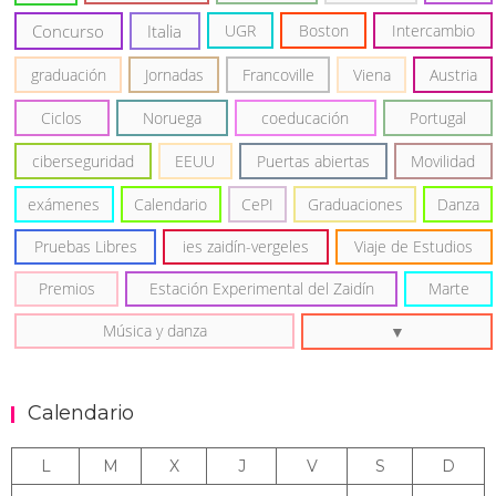
Concurso
Italia
UGR
Boston
Intercambio
graduación
Jornadas
Francoville
Viena
Austria
Ciclos
Noruega
coeducación
Portugal
ciberseguridad
EEUU
Puertas abiertas
Movilidad
exámenes
Calendario
CePI
Graduaciones
Danza
Pruebas Libres
ies zaidín-vergeles
Viaje de Estudios
Premios
Estación Experimental del Zaidín
Marte
Música y danza
Calendario
L
M
X
J
V
S
D