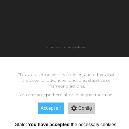
Con la inestimable ayuda de:
Copyright © 2026 neomode - IES Zaidín Vergeles - Granada -
Andalucía
This site uses necessary cookies, and others that
are used for advanced functions, statistics or
marketing actions.
You can accept them all or configure their use:
Accept all
Config
State:
You have accepted
the necessary cookies.