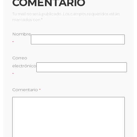
COMENTARIO
Tu mail no será publicado. Los campos requeridos están
marcados con *
Nombre
*
Correo
electrónico
*
Comentario
*