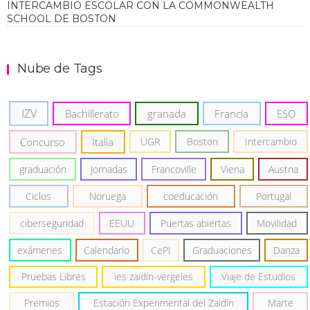
INTERCAMBIO ESCOLAR CON LA COMMONWEALTH
SCHOOL DE BOSTON
Nube de Tags
IZV
Bachillerato
granada
Francia
ESO
Concurso
Italia
UGR
Boston
Intercambio
graduación
Jornadas
Francoville
Viena
Austria
Ciclos
Noruega
coeducación
Portugal
ciberseguridad
EEUU
Puertas abiertas
Movilidad
exámenes
Calendario
CePI
Graduaciones
Danza
Pruebas Libres
ies zaidín-vergeles
Viaje de Estudios
Premios
Estación Experimental del Zaidín
Marte