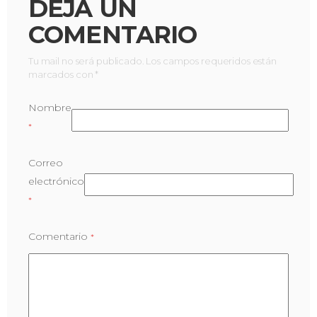
DEJA UN
COMENTARIO
Tu mail no será publicado. Los campos requeridos están
marcados con *
Nombre
*
Correo
electrónico
*
Comentario
*