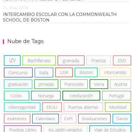
14, May 2026
INTERCAMBIO ESCOLAR CON LA COMMONWEALTH
SCHOOL DE BOSTON
Nube de Tags
IZV
Bachillerato
granada
Francia
ESO
Concurso
Italia
UGR
Boston
Intercambio
graduación
Jornadas
Francoville
Viena
Austria
Ciclos
Noruega
coeducación
Portugal
ciberseguridad
EEUU
Puertas abiertas
Movilidad
exámenes
Calendario
CePI
Graduaciones
Danza
Pruebas Libres
ies zaidín-vergeles
Viaje de Estudios