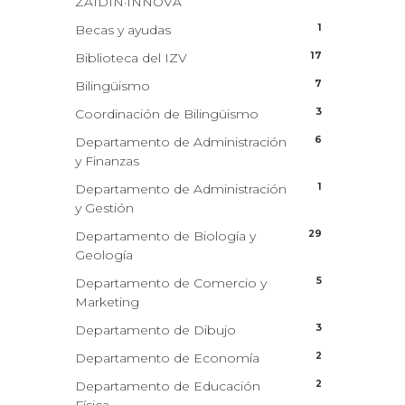
ZAIDIN·INNOVA
1
Becas y ayudas
17
Biblioteca del IZV
7
Bilingüismo
3
Coordinación de Bilingüismo
6
Departamento de Administración
y Finanzas
1
Departamento de Administración
y Gestión
29
Departamento de Biología y
Geología
5
Departamento de Comercio y
Marketing
3
Departamento de Dibujo
2
Departamento de Economía
2
Departamento de Educación