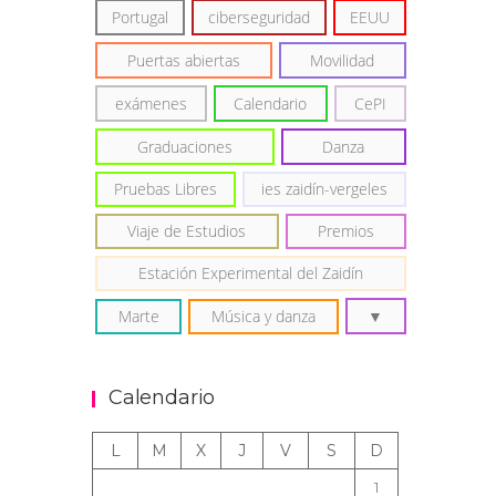
Portugal
ciberseguridad
EEUU
Puertas abiertas
Movilidad
exámenes
Calendario
CePI
Graduaciones
Danza
Pruebas Libres
ies zaidín-vergeles
Viaje de Estudios
Premios
Estación Experimental del Zaidín
Marte
Música y danza
Calendario
L
M
X
J
V
S
D
1