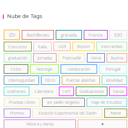
Nube de Tags
IZV
Bachillerato
granada
Francia
ESO
Concurso
Italia
UGR
Boston
Intercambio
graduación
Jornadas
Francoville
Viena
Austria
Ciclos
Noruega
coeducación
Portugal
ciberseguridad
EEUU
Puertas abiertas
Movilidad
exámenes
Calendario
CePI
Graduaciones
Danza
Pruebas Libres
ies zaidín-vergeles
Viaje de Estudios
Premios
Estación Experimental del Zaidín
Marte
Música y danza