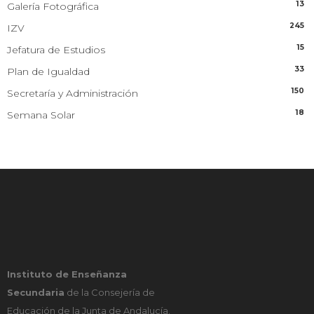
13
Galería Fotográfica
245
IZV
15
Jefatura de Estudios
33
Plan de Igualdad
150
Secretaría y Administración
18
Semana Solar
Instituto de Enseñanza
Secundaria
de la Consejería de
Educación de la Junta de Andalucía.