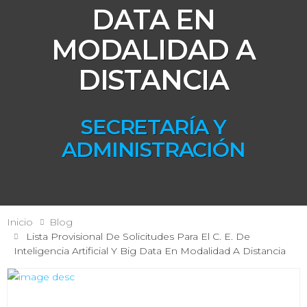
DATA EN
MODALIDAD A
DISTANCIA
SECRETARÍA Y
ADMINISTRACIÓN
Inicio
Blog
Lista Provisional De Solicitudes Para El C. E. De
Inteligencia Artificial Y Big Data En Modalidad A Distancia