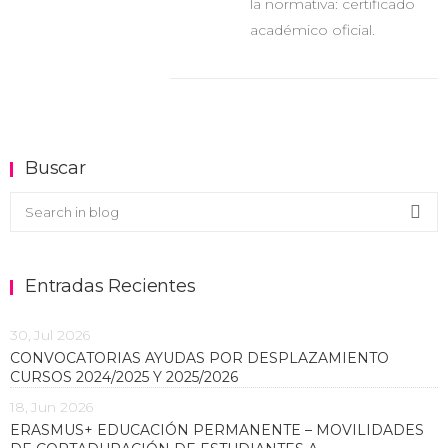
la normativa: certificado
académico oficial.
Buscar
Buscar en el blog
Sea
Entradas Recientes
30, Jul 2026
CONVOCATORIAS AYUDAS POR DESPLAZAMIENTO
CURSOS 2024/2025 Y 2025/2026
18, Jun 2026
ERASMUS+ EDUCACIÓN PERMANENTE – MOVILIDADES