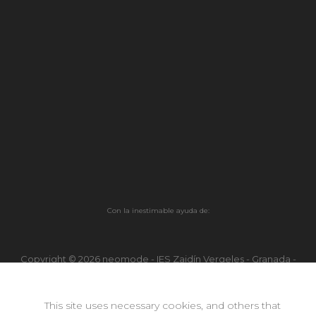
Con la inestimable ayuda de:
Copyright © 2026 neomode - IES Zaidín Vergeles - Granada -
Andalucía
This site uses necessary cookies, and others that