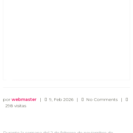
por
webmaster
|
9, Feb 2026
|
No Comments
|
298 visitas
Durante la semana del 2 de febrero de noviembre de