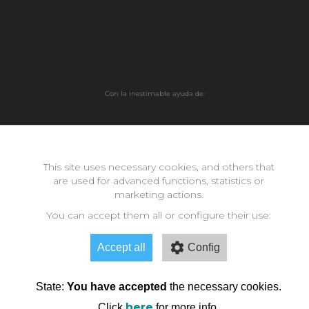
Con la inestimable ayuda de:
Copyright © 2026 neomode - IES Zaidín Vergeles - Granada -
Andalucía
This site uses necessary cookies, and others that
are used for advanced functions, statistics or
marketing actions.
You can accept them all or configure their use:
Accept all
Config
State:
You have accepted
the necessary cookies.
here
Click
for more info.