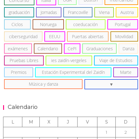
graduación
Jornadas
Francoville
Viena
Austria
Ciclos
Noruega
coeducación
Portugal
ciberseguridad
EEUU
Puertas abiertas
Movilidad
exámenes
Calendario
CePI
Graduaciones
Danza
Pruebas Libres
ies zaidín-vergeles
Viaje de Estudios
Premios
Estación Experimental del Zaidín
Marte
Música y danza
Calendario
L
M
X
J
V
S
D
1
2