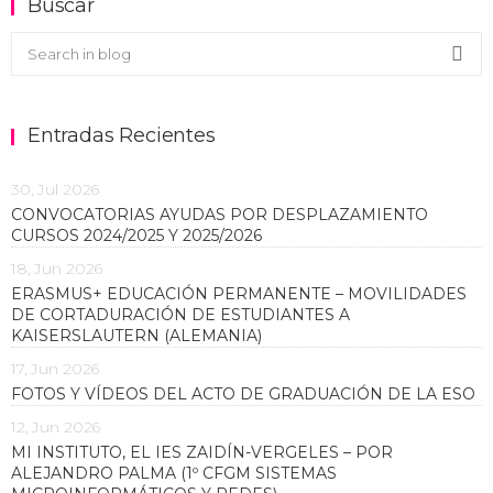
Buscar
Buscar en el blog
Sea
Entradas Recientes
30, Jul 2026
CONVOCATORIAS AYUDAS POR DESPLAZAMIENTO
CURSOS 2024/2025 Y 2025/2026
18, Jun 2026
ERASMUS+ EDUCACIÓN PERMANENTE – MOVILIDADES
DE CORTADURACIÓN DE ESTUDIANTES A
KAISERSLAUTERN (ALEMANIA)
17, Jun 2026
FOTOS Y VÍDEOS DEL ACTO DE GRADUACIÓN DE LA ESO
12, Jun 2026
MI INSTITUTO, EL IES ZAIDÍN-VERGELES – POR
ALEJANDRO PALMA (1º CFGM SISTEMAS