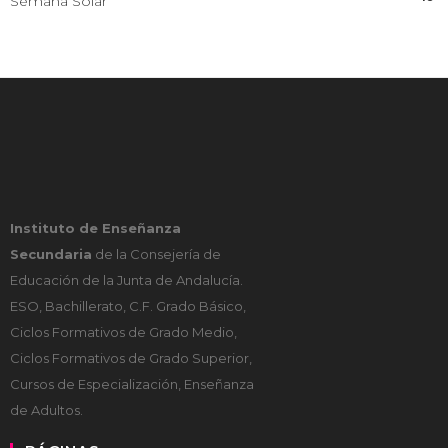
Semana Solar
Instituto de Enseñanza
Secundaria
de la Consejería de
Educación de la Junta de Andalucía.
ESO, Bachillerato, C.F. Grado Básico,
Ciclos Formativos de Grado Medio,
Ciclos Formativos de Grado Superior,
Cursos de Especialización, Enseñanza
de Adultos.