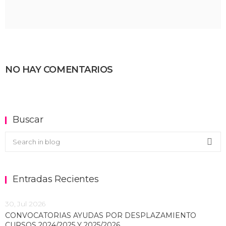
NO HAY COMENTARIOS
Buscar
Buscar en el blog
Sea
Entradas Recientes
30, Jul 2026
CONVOCATORIAS AYUDAS POR DESPLAZAMIENTO
CURSOS 2024/2025 Y 2025/2026