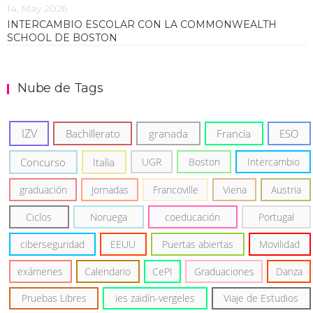
14, May 2026
INTERCAMBIO ESCOLAR CON LA COMMONWEALTH
SCHOOL DE BOSTON
Nube de Tags
IZV
Bachillerato
granada
Francia
ESO
Concurso
Italia
UGR
Boston
Intercambio
graduación
Jornadas
Francoville
Viena
Austria
Ciclos
Noruega
coeducación
Portugal
ciberseguridad
EEUU
Puertas abiertas
Movilidad
exámenes
Calendario
CePI
Graduaciones
Danza
Pruebas Libres
ies zaidín-vergeles
Viaje de Estudios