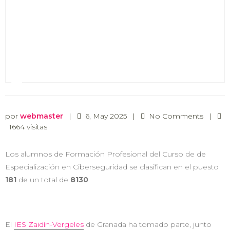
por
webmaster
|
6, May 2025
|
No Comments
|
1664 visitas
Los alumnos de Formación Profesional del Curso de de
Especialización en Ciberseguridad se clasifican en el puesto
181
de un total de
8130
.
El
IES Zaidín-Vergeles
de Granada ha tomado parte, junto