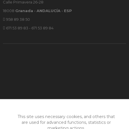
Calle Primavera 26-28
18008
Granada · ANDALUCÍA · ESP
958 89 38 50
671 53 89 83 - 671 53 89 84
This site uses necessary cookies, and others that
are used for advanced functions, statistics or
marketing actions.