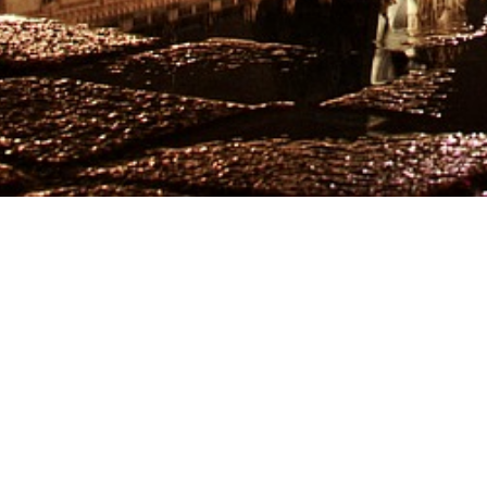
Bienvenido/a al Blog
En el
menú
encontrarás una herramienta muy úti
¿Qué estudiar?
¿Dónde estudiar?
Toda la
oferta educativa
: desde la FP Básic
Actualizada cada curso escolar.
Cuestionarios
que te ayudarán.
Así como información sobre...