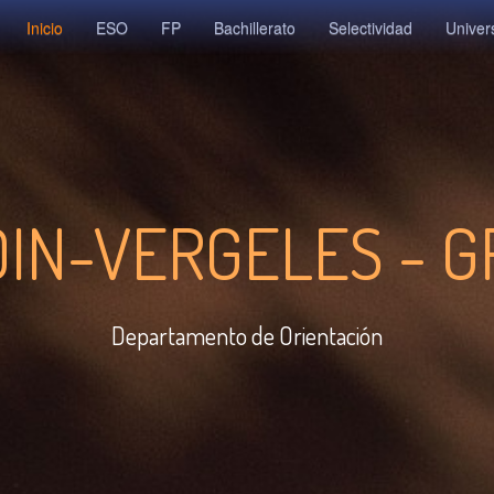
Inicio
ESO
FP
Bachillerato
Selectividad
Univer
IDIN-VERGELES - 
Departamento de Orientación