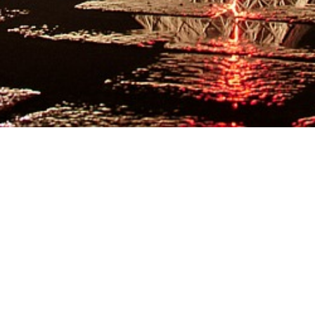
l: el
OrientaLine
a a la Universidad.