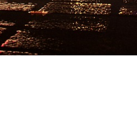
El Orienta
OrientaLine
Modificar Blog